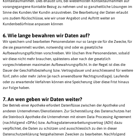
Kontaktaufnahmen. Dies erlaubt uns, bei wiederholten Kontaktaufnahmen auf
vorangegangene Kontakte Bezug zu nehmen und so ganzheitliche Lösungen im
Sinne des Kunden/der Kundin anzustreben. Die Bearbeitung der Daten erlaubt
uns zudem Rückschlüsse, wie wir unser Angebot und Auftritt weiter an
Kundenbedürfnisse anpassen können
6. Wie lange bewahren wir Daten auf?
Wir speichern und bearbeiten Personendaten nur so lange sie für die Zwecke, für
die sie gesammelt wurden, notwendig sind oder es gesetzliche
Aufbewahrungspflichten vorschreiben. Wir löschen Ihre Personendaten, sobald
wir diese nicht mehr brauchen, spätestens aber nach der gesetzlich
vorgeschriebenen maximalen Aufbewahrungspflicht. In der Regel ist dies die
Dauer der Geschäftsbeziehung bzw. Vertragsdauer und anschliessend für weitere
fünf, zehn oder mehr Jahre (je nach anwendbarer Rechtsgrundlage). Laufende
oder zu erwartende Verfahren können eine Speicherung über diese Frist hinaus
zur Folge haben.
7. An wen geben wir Daten weiter?
Der Betrieb einer Apotheke erfordert Datenflüsse zwischen der Apotheke und
anderen Unternehmen/Dienstleistern. Zur Sicherstellung des Datenschutzes hat
die Steinbock Apotheke die Unternehmen mit einem Data Processing Agreement
(nachfolgend «DPA») bzw. Auftragsdatenverarbeitungsvertrag (ADV) dazu
verpflichtet, die Daten zu schützen und ausschliesslich zu den in dieser
Datenschutzerklärung festgehaltenen Zwecken zu bearbeiten. Nachfolgend