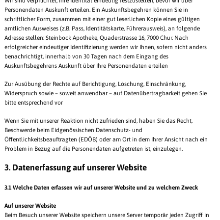
Wir sind verpflichtet, Ihre Identität eindeutig festzustellen, bevor wir über
Personendaten Auskunft erteilen. Ein Auskunftsbegehren können Sie in
schriftlicher Form, zusammen mit einer gut leserlichen Kopie eines gültigen
amtlichen Ausweises (z.B. Pass, Identitätskarte, Führerausweis), an folgende
Adresse stellen: Steinbock Apotheke, Quaderstrasse 16, 7000 Chur. Nach
erfolgreicher eindeutiger Identifizierung werden wir Ihnen, sofern nicht anders
benachrichtigt, innerhalb von 30 Tagen nach dem Eingang des
Auskunftsbegehrens Auskunft über Ihre Personendaten erteilen
Zur Ausübung der Rechte auf Berichtigung, Löschung, Einschränkung,
Widerspruch sowie – soweit anwendbar – auf Datenübertragbarkeit gehen Sie
bitte entsprechend vor
Wenn Sie mit unserer Reaktion nicht zufrieden sind, haben Sie das Recht,
Beschwerde beim Eidgenössischen Datenschutz- und
Öffentlichkeitsbeauftragten (EDÖB) oder am Ort in dem Ihrer Ansicht nach ein
Problem in Bezug auf die Personendaten aufgetreten ist, einzulegen.
3. Datenerfassung auf unserer Website
3.1 Welche Daten erfassen wir auf unserer Website und zu welchem Zweck
Auf unserer Website
Beim Besuch unserer Website speichern unsere Server temporär jeden Zugriff in